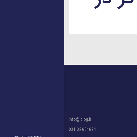
info@iplog.ir
32681691 031