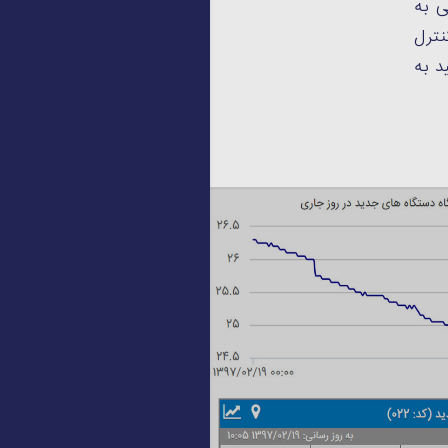
ی به
نترل
د به