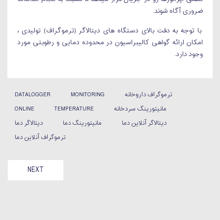
ضروری آگاه شوند.
با توجه به دقت بالای دستگاه های دیتالاگر (ترموگراف) تولیدی ،
امکان ارائه گواهی کالیبراسیون در محدوده دمایی و رطوبتی مورد
وجود دارد.
ترموگراف داروخانه
MONITORING
DATALOGGER
مانیتورینگ سردخانه
TEMPERATURE
ONLINE
دیتالاگر آنلاین دما
مانیتورینگ دما
دیتالاگر دما
ترموگراف آنلاین دما
NE: اعتبارسنجی ابزارهای استریل لیزاسیون در آزمایشگاه ها
NEXT