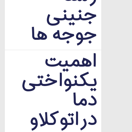
جنینی
جوجه ها
اهمیت
یکنواختی
دما
دراتوکلاو