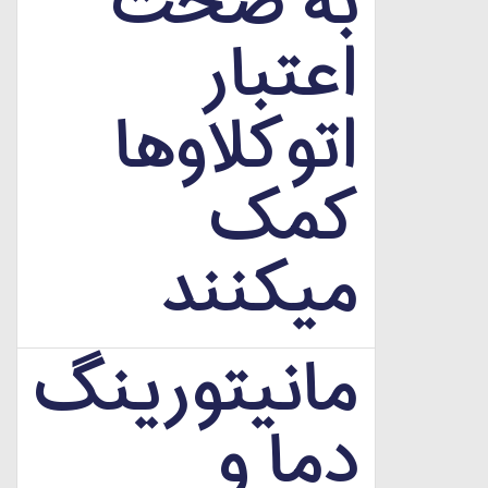
به صحت
اعتبار
اتوکلاوها
کمک
میکنند
مانیتورینگ
دما و