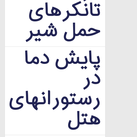
تانکرهای
حمل شیر
پایش دما
در
رستورانهای
هتل