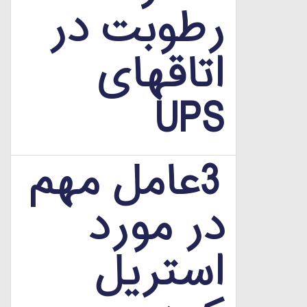
رطوبت در
اتاقهای
UPS
3عامل مهم
در مورد
استریل