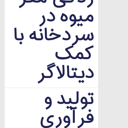
میوه در
سردخانه با
کمک
دیتالاگر
تولید و
فرآوری