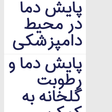
پایش دما
در محیط
دامپزشکی
پایش دما و
رطوبت
گلخانه به