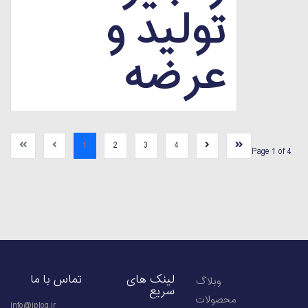
تولید و
عرضه
1
2
3
4
Page 1 of 4
لینک های
تماس با ما
وبلاگ
سریع
محصولات
info@iplog.ir